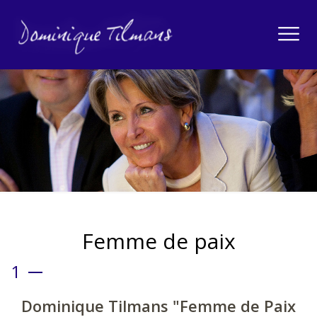
Femme de paix
1
Dominique Tilmans "Femme de Paix